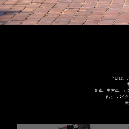
当店は、
新車、中古車、カ
また、バイク
最