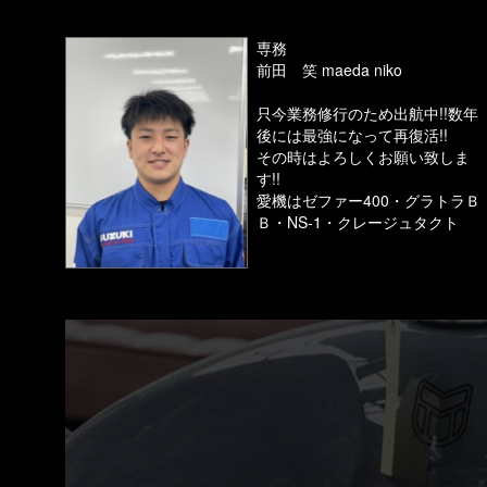
専務
前田 笑 maeda niko
只今業務修行のため出航中!!数年
後には最強になって再復活!!
その時はよろしくお願い致しま
す!!
愛機はゼファー400・グラトラＢ
Ｂ・NS-1・クレージュタクト