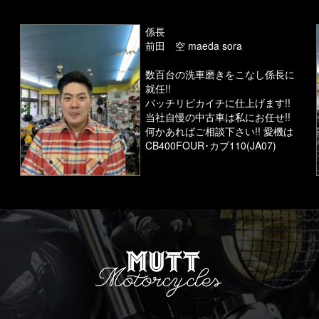
係長
前田 空 maeda sora
数百台の洗車磨きをこなし係長に
就任!!
バッチリピカイチに仕上げます!!
当社自慢の中古車は私にお任せ!!
何かあればご相談下さい!! 愛機は
CB400FOUR･カブ110(JA07)